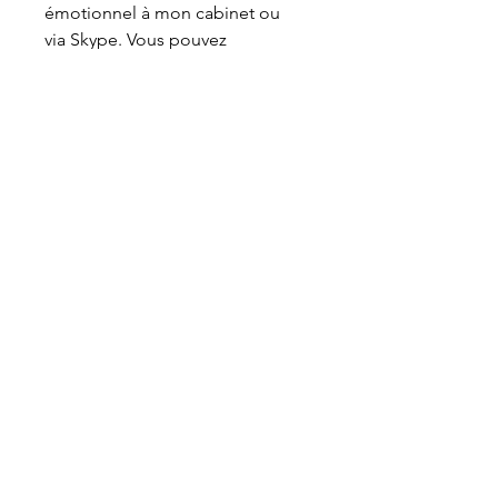
émotionnel à mon cabinet ou
via Skype. Vous pouvez
également me solliciter pour
créer des MP3
d'hypnose personnalisées. Dans
ce cas vous pouvez me
demander un devis en
remplissant le formulaire de
contact sur la page d'accueil.
Durée : 35 minutes
Genre : Séance d'hypnose mp3
Sur mon site vous pouvez
également télécharger et
passer le
test des 5 blessures
ou