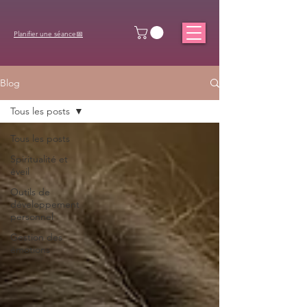
Planifier une séance📅
Blog
Tous les posts
Tous les posts
Spiritualité et
éveil
Outils de
développement
personnel
Gestion des
émotions