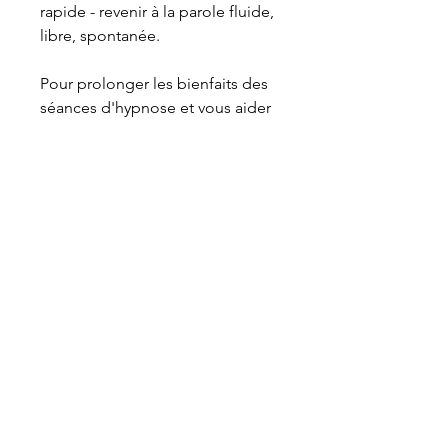
rapide - revenir à la parole fluide,
libre, spontanée.
Pour prolonger les bienfaits des
séances d'hypnose et vous aider
à mieux gérer le stress je vous
conseille vivement d'apprendre
les techniques d'autohypnose.
Durée : 33 min
Genre : Séance d'hypnose mp3
Informations et accès cabinet