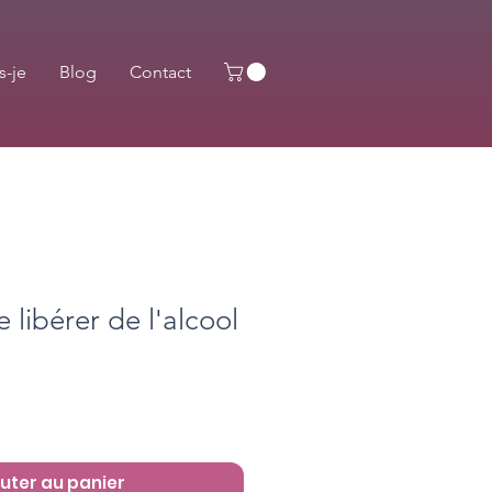
s-je
Blog
Contact
 libérer de l'alcool
uter au panier