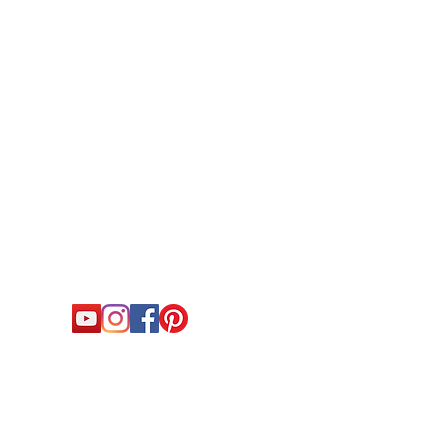
Horaires d'ouverture
Agenda e
Informat
nt
Du lundi au vendredi
io
de 09h30 à 18h30
Conditio
Mentions
Ma bout
A ALEXANDROVA -
Mentions légales
- Tous droits réservés - Par