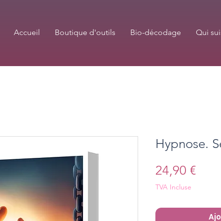
Accueil
Boutique d'outils
Bio-décodage
Qui sui
Hypnose. Se
Prix
24,90 €
TVA Incluse
Ajo