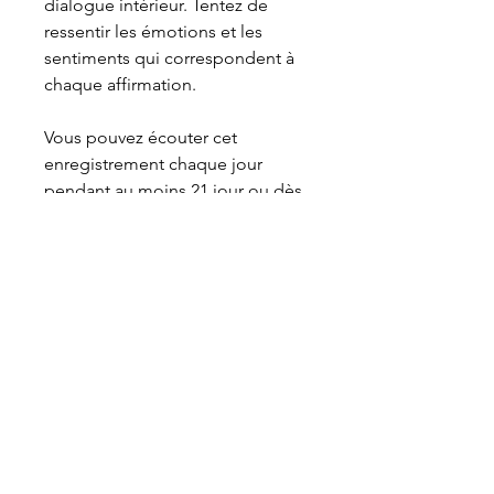
dialogue intérieur. Tentez de
ressentir les émotions et les
sentiments qui correspondent à
chaque affirmation.
Vous pouvez écouter cet
enregistrement chaque jour
pendant au moins 21 jour ou dès
que vous en ressentez le besoin.
Durée : 12 minutes
Genre : affirmation positives à
effet hypnose
Cet article vous est offert.
Pour
le télécharger, cliquez sur
"ajouter au panier", puis "carte
bancaire", puis à nouveau
"payer". Renseignez votre e-mail