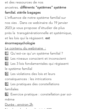
et des ressources de nos 
ancetres. 
différents "systèmes" 
système 
familial. 
stérile 
bagages
L'influence de notre système familial sur 
nos vies 
. Dans ce webinaire du 19 janvier 
2023 je vous propose d'étudier de plus 
près la 
 transgénérationnelle et systémique, 
et les lois qui la régissent. 
est 
énorme
psychologie
Le contenu du webinaire  :
1️⃣  Qu'est-ce qu'un système familial ? 
2️⃣  Les niveaux conscient et inconscient 
3️⃣  Les 3 lois fondamentales qui régissent 
le système familial
4️⃣  Les violations des lois et leurs 
conséquences : les intrications
5️⃣  Les pratiques des constellations 
familiales 
6️⃣  Exercice pratique : constellation par soi-
même
Durée : environ 2h